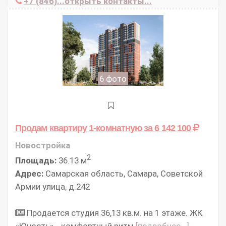
+7 (846)...открыть контакты...
6 фото
Продам квартиру 1-комнатную
за 6 142 100
Новостройка
2
Площадь:
36.13 м
Адрес:
Самарская область, Самара, Советской
Армии улица, д.242
Продается студия 36,13 кв.м. на 1 этаже. ЖК
«Юность» - комфортный ритм
[подробнее...]