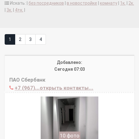
Искать: |
без посредников
|
в новостройке
|
комнату
|
1к.
|
2к.
|
3к.
|
4+к.
|
1
2
3
4
Добавлено:
Сегодня 07:03
ПАО Сбербанк
+7 (967)...открыть контакты...
10 фото