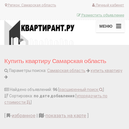
Регион:
Самарская область
Личный кабинет
Разместить объявление
МЕНЮ
Купить квартиру Самарская область
Параметры поиска:
Самарская область
купить квартиру
Найдено объявлений:
96
[
расширенный поиск
]
Сортировка:
по дате добавления
[
упорядочить по
стоимости
]
[
-
избранное
|
-
показать на карте
]