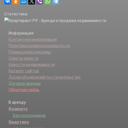
Красноярский р-н.
Нефтегорск г.
Статистика:
Нефтегорский р-н.
Новокуйбышевск г.
Октябрьск г.
Информация:
Отрадный г.
Контактная информация
Пестравский р-н.
Политика конфиденциальности
Похвистнево г.
Размещение рекламы
Похвистневский р-н.
Советы юриста
Приволжский р-н.
Новости недвижимости
Самара г.
Каталог сайтов
Сергиевский р-н.
Доска объявлений по строительству
Ставропольский р-н.
Договор аренды
Сызранский р-н.
Обратная связь
Сызрань г.
Тольятти г.
В аренду:
Хворостянский р-н.
Комнату
Чапаевск г.
Челно-Вершинский р-н.
Без посредников
Шенталинский р-н.
Квартиру
Шигонский р-н.