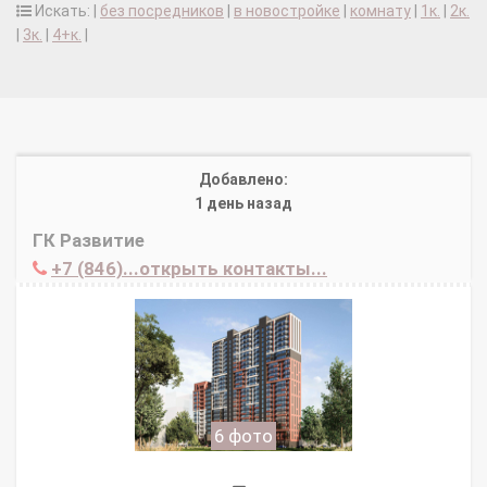
Искать: |
без посредников
|
в новостройке
|
комнату
|
1к.
|
2к.
|
3к.
|
4+к.
|
Добавлено:
1 день назад
ГК Развитие
+7 (846)...открыть контакты...
6 фото