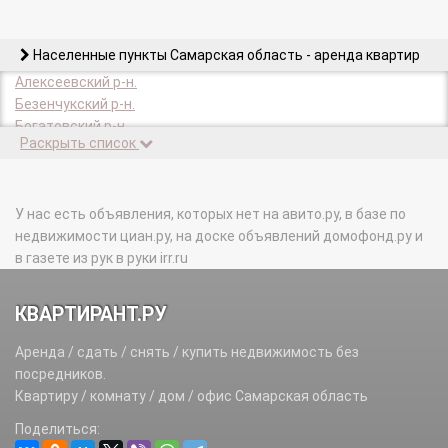
Населенные пункты Самарская область - аренда квартир
Алексеевский р-н.
Безенчукский р-н.
Богатовский р-н.
Раскрыть список
Большеглушицкий р-н.
Большечерниговский р-н.
Борский р-н.
Волжский р-н.
У нас есть объявления, которых нет на авито.ру, в базе по
Елховский р-н.
недвижимости циан.ру, на доске объявлений домофонд.ру и
Жигулевск г.
в газете из рук в руки irr.ru
Исаклинский р-н.
Камышлинский р-н.
КВАРТИРАНТ.РУ
Кинель г.
Кинель-Черкасский р-н.
Аренда / сдать / снять / купить недвижимость без
Кинельский р-н.
посредников.
Клявлинский р-н.
Квартиру / комнату / дом / офис Самарская область
Кошкинский р-н.
Поделиться:
Красноармейский р-н.