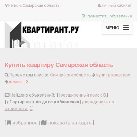
Регион:
Самарская область
Личный кабинет
Разместить объявление
МЕНЮ
Купить квартиру Самарская область
Параметры поиска:
Самарская область
купить квартиру
комнат: 3
Найдено объявлений:
1
[
расширенный поиск
]
Сортировка:
по дате добавления
[
упорядочить по
стоимости
]
[
-
избранное
|
-
показать на карте
]