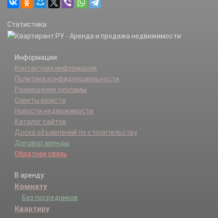
Красноярский р-н.
Нефтегорск г.
Статистика:
Нефтегорский р-н.
Новокуйбышевск г.
Октябрьск г.
Информация:
Отрадный г.
Контактная информация
Пестравский р-н.
Политика конфиденциальности
Похвистнево г.
Размещение рекламы
Похвистневский р-н.
Советы юриста
Приволжский р-н.
Новости недвижимости
Самара г.
Каталог сайтов
Сергиевский р-н.
Доска объявлений по строительству
Ставропольский р-н.
Договор аренды
Сызранский р-н.
Обратная связь
Сызрань г.
Тольятти г.
В аренду:
Хворостянский р-н.
Комнату
Чапаевск г.
Челно-Вершинский р-н.
Без посредников
Шенталинский р-н.
Квартиру