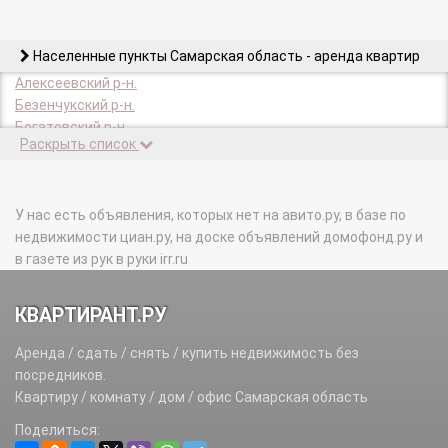
Населенные пункты Самарская область - аренда квартир
Алексеевский р-н.
Безенчукский р-н.
Богатовский р-н.
Раскрыть список
Большеглушицкий р-н.
Большечерниговский р-н.
Борский р-н.
Волжский р-н.
У нас есть объявления, которых нет на авито.ру, в базе по
Елховский р-н.
недвижимости циан.ру, на доске объявлений домофонд.ру и
Жигулевск г.
в газете из рук в руки irr.ru
Исаклинский р-н.
Камышлинский р-н.
КВАРТИРАНТ.РУ
Кинель г.
Кинель-Черкасский р-н.
Аренда / сдать / снять / купить недвижимость без
Кинельский р-н.
посредников.
Клявлинский р-н.
Квартиру / комнату / дом / офис Самарская область
Кошкинский р-н.
Поделиться:
Красноармейский р-н.