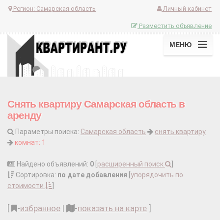
Регион:
Самарская область
Личный кабинет
Разместить объявление
МЕНЮ
Снять квартиру Самарская область в
аренду
Параметры поиска:
Самарская область
снять квартиру
комнат: 1
Найдено объявлений:
0
[
расширенный поиск
]
Сортировка:
по дате добавления
[
упорядочить по
стоимости
]
[
-
избранное
|
-
показать на карте
]