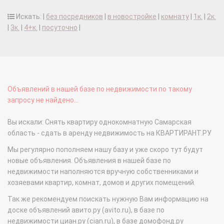
Искать: |
без посредников
|
в новостройке
|
комнату
|
1к.
|
2к.
|
3к.
|
4+к.
|
посуточно
|
Объявлений в нашей базе по недвижимости по такому
запросу не найдено...
Вы искали: Снять квартиру однокомнатную Самарская
область - сдать в аренду недвижимость на КВАРТИРАНТ.РУ
Мы регулярно пополняем нашу базу и уже скоро тут будут
новые объявления. Объявления в нашей базе по
недвижимости наполняются вручную собственниками и
хозяевами квартир, комнат, домов и других помещений.
Так же рекомендуем поискать нужную Вам информацию на
доске объявлений авито.ру (avito.ru), в базе по
недвижимости циан.ру (cian.ru), в базе домофонд.ру