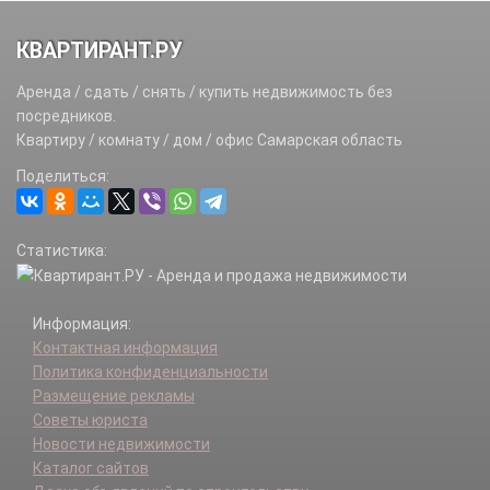
Исаклинский р-н.
Камышлинский р-н.
КВАРТИРАНТ.РУ
Кинель г.
Кинель-Черкасский р-н.
Аренда / сдать / снять / купить недвижимость без
Кинельский р-н.
посредников.
Клявлинский р-н.
Квартиру / комнату / дом / офис Самарская область
Кошкинский р-н.
Поделиться:
Красноармейский р-н.
Красноярский р-н.
Нефтегорск г.
Статистика:
Нефтегорский р-н.
Новокуйбышевск г.
Октябрьск г.
Информация:
Отрадный г.
Контактная информация
Пестравский р-н.
Политика конфиденциальности
Похвистнево г.
Размещение рекламы
Похвистневский р-н.
Советы юриста
Приволжский р-н.
Новости недвижимости
Самара г.
Каталог сайтов
Сергиевский р-н.