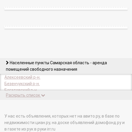
Населенные пункты Самарская область - аренда
помещений свободного назначения
Алексеевский р-н.
Безенчукский р-н.
Богатовский р-н.
Раскрыть список
Большеглушицкий р-н.
Большечерниговский р-н.
Борский р-н.
Волжский р-н.
У нас есть объявления, которых нет на авито.ру, в базе по
Елховский р-н.
недвижимости циан.ру, на доске объявлений домофонд.ру и
Жигулевск г.
в газете из рук в руки irr.ru