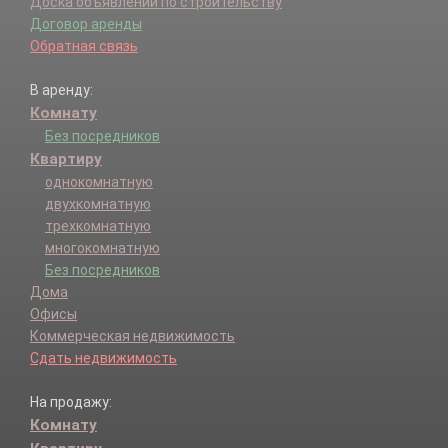
Доска объявлений по строительству
Ставропольский р-н.
Договор аренды
Сызранский р-н.
Обратная связь
Сызрань г.
Тольятти г.
В аренду:
Хворостянский р-н.
Комнату
Чапаевск г.
Челно-Вершинский р-н.
Без посредников
Шенталинский р-н.
Квартиру
Шигонский р-н.
однокомнатную
двухкомнатную
трехкомнатную
многокомнатную
Без посредников
Дома
Офисы
Коммерческая недвижимость
Сдать недвижимость
На продажу:
Комнату